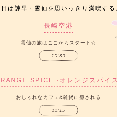
初日は諫早・雲仙を思いっきり
満喫する
長崎空港
雲仙の旅は
ここからスタート☆
10:30
RANGE SPICE
-オレンジスパイス
おしゃれなカフェ&雑貨に
癒される
11:15