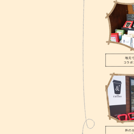
地元
コラボ
外の