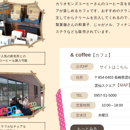
カリオモンズコーヒーさんのコーヒー豆を
アが楽しめるカフェです。おすすめのクラン
文してからクリームを注入してくれるので
製菓舗さんの和菓子、じゃがメル、フィナ
ステラなども販売されています。
& coffee
【カフェ】
で人気の焙煎所との
コーヒーも購入可能
公式HP
サイトはこちら
住所
〒854-0403 長崎県
【MAP
雲仙スクエア
TEL
0957-51-5000
営業時間
10:00～18:00
定休日
水曜日
カラフルなチェアも
もっとみる