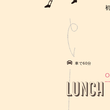
車で60分
O