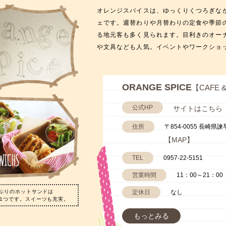
オレンジスパイスは、ゆっくりくつろぎな
ェです。週替わりや月替わりの定食や季節
る地元客も多く見られます。目利きのオー
や文具なども人気。イベントやワークショ
ORANGE SPICE
【CAFE 
公式HP
サイトはこちら
住所
〒854-0055 長崎県諫
【MAP】
TEL
0957-22-5151
営業時間
11：00～21：00
ぷりのホットサンドは
定休日
なし
1つです。スイーツも充実。
もっとみる