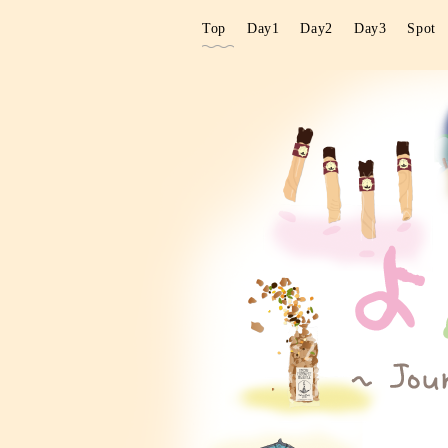
Top
Day1
Day2
Day3
Spot