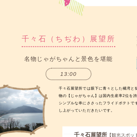
千々石（ちぢわ）展望所
名物じゃがちゃんと景色を堪能
13:00
千々石展望所では眼下に青々とした橘湾と
物の【じゃがちゃん】は国内生産率2位を
シンプルな串にささったフライドポテトで
し上がっていただきたいです。
千々石展望所
【観光スポッ