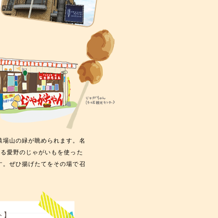
猿場山の緑が眺められます。名
誇る愛野のじゃがいもを使った
す。ぜひ揚げたてをその場で召
ト】