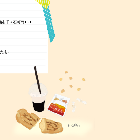
雲仙市千々石町丙160
（売店）