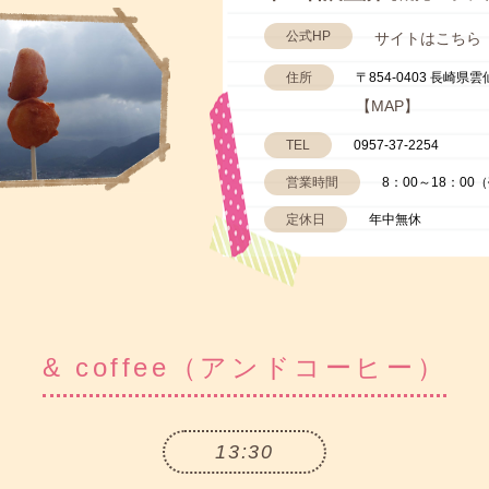
公式HP
サイトはこちら
住所
〒854-0403 長崎県
【MAP】
TEL
0957-37-2254
営業時間
8：00～18：00
定休日
年中無休
& coffee
（アンドコーヒー）
13:30