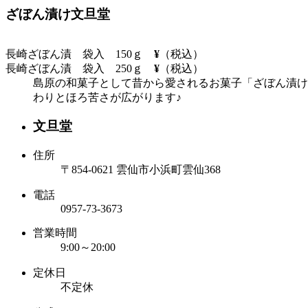
ざぼん漬け
文旦堂
長崎ざぼん漬 袋入 150ｇ
¥
（税込）
長崎ざぼん漬 袋入 250ｇ
¥
（税込）
島原の和菓子として昔から愛されるお菓子「ざぼん漬け
わりとほろ苦さが広がります♪
文旦堂
住所
〒854-0621 雲仙市小浜町雲仙368
電話
0957-73-3673
営業時間
9:00～20:00
定休日
不定休