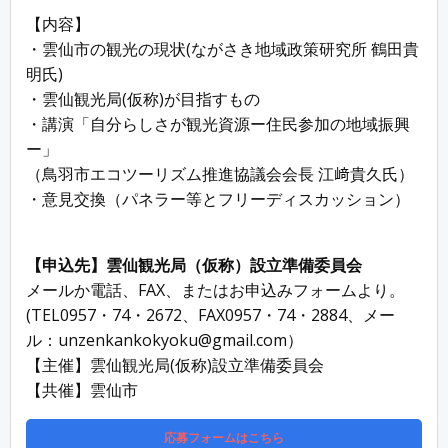
【内容】
・雲仙市の観光の現状(ながさき地域政策研究所 鶴田貴
明氏)
・雲仙観光局(仮称)が目指すもの
・講演「自分らしさが観光資源ー住民参加の地域振興
ー」
（鳥羽市エコツーリズム推進協議会会長 江﨑貴久氏）
・意見交換（パネラー等とフリーディスカッション）
【申込先】雲仙観光局（仮称）設立準備委員会
メールか電話、FAX、またはお申込みフォームより。
(TEL0957・74・2672、FAX0957・74・2884、メー
ル：unzenkankokyoku@gmail.com）
【主催】雲仙観光局(仮称)設立準備委員会
【共催】雲仙市
応募フォームはこちら