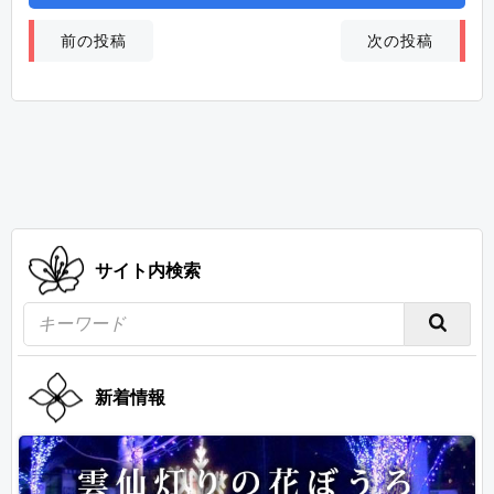
投
投
次の投稿
前の投稿
稿
稿
ナ
ナ
ビ
ビ
ゲ
ゲ
ー
ー
シ
シ
ョ
ョ
サイト内検索
ン
ン
新着情報