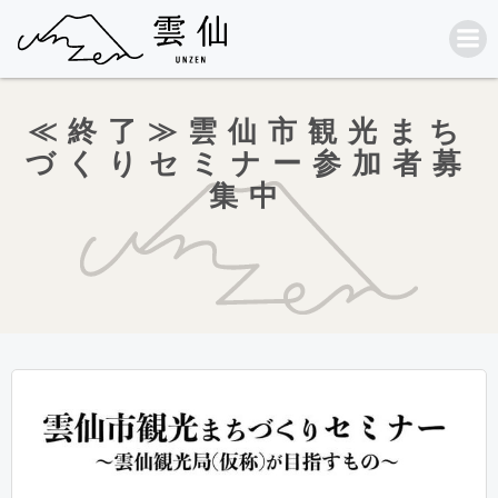
コ
ン
テ
ン
ツ
へ
≪終了≫雲仙市観光まち
ス
キ
づくりセミナー参加者募
ッ
集中
プ