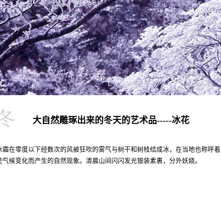
大自然雕琢出来的冬天的艺术品-----冰花
冰霜在零度以下经数次的风被狂吹的雾气与树干和树枝结成冰，在当地也称呼着
是气候变化而产生的自然现象。清晨山间闪闪发光银装素裹，分外妖娆。