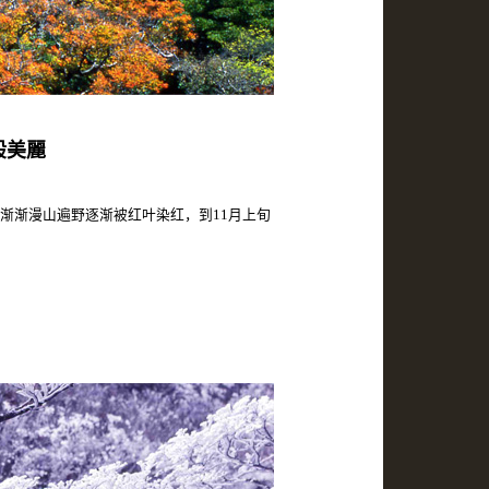
般美麗
渐渐漫山遍野逐渐被红叶染红，到11月上旬