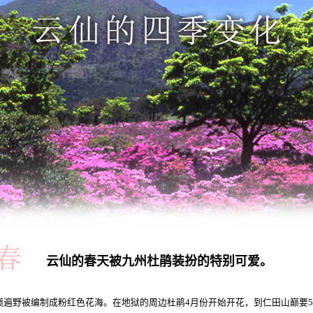
云仙的春天被九州杜鹃装扮的特别可爱。
巅遍野被编制成粉红色花海。在地狱的周边杜鹃4月份开始开花，到仁田山巅要