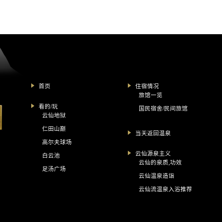
首页
住宿情况
旅馆一览
看的/玩
国民宿舍/民间旅馆
云仙地狱
仁田山巅
当天返回温泉
高尔夫球场
云仙源泉主义
白云池
云仙的泉质,功效
足汤广场
云仙温泉造诣
云仙流温泉入浴推荐