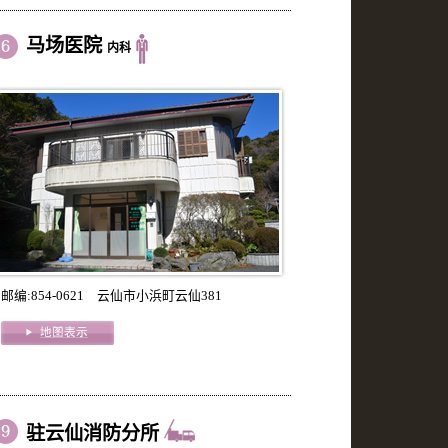
马场医院
内科
邮编:854-0621 云仙市小浜町云仙381
驻云仙消防分所