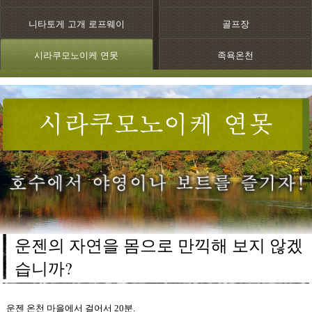
니타토게 고개 로프웨이
골프장
시라쿠모노이케 연못
족욕온천
운젠의 자연을 몸으로 만끽해 보지 않겠
습니까?
운젠 온천 마을에서 걸어서 20분.