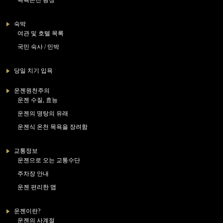
족욕온천 광장
숙박
여관 및 호텔 목록
국민 숙사 / 민박
당일 치기 입욕
운젠원천주의
운젠 수질, 효능
운젠의 명탕의 유래
운젠식 온천 목욕을 장려함
교통정보
운젠으로 오는 교통수단
주차장 안내
운젠 편리한 맵
운젠이란?
운젠의 사계절