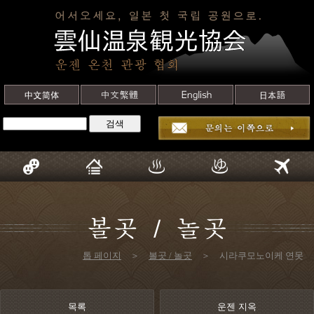
톱 페이지
＞
볼곳 / 놀곳
＞ 시라쿠모노이케 연못
목록
운젠 지옥