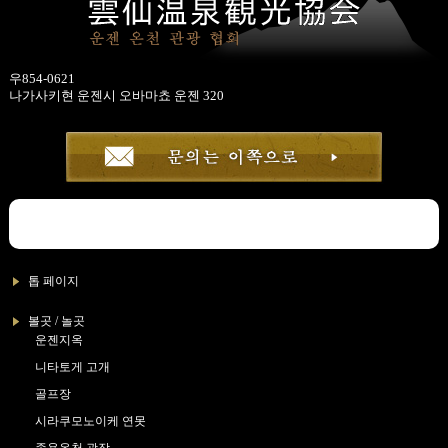
우854-0621
나가사키현 운젠시 오바마쵸 운젠 320
톱 페이지
볼곳 / 놀곳
운젠지옥
니타토게 고개
골프장
시라쿠모노이케 연못