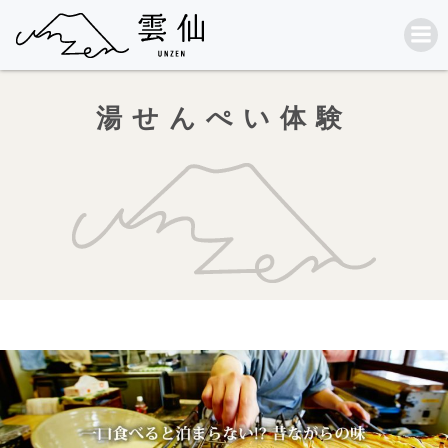
コ
ン
テ
ン
ツ
へ
湯せんぺい体験
ス
キ
ッ
プ